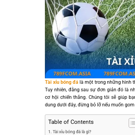
Tài xỉu bóng đá
là một trong những hình 
Tuy nhiên, đằng sau sự đơn giản đó là nh
cơ hội chiến thắng. Chúng tôi sẽ giúp b
dung dưới đây, đừng bỏ lỡ nếu muốn gom 
Table of Contents
Tài xỉu bóng đá là gì?