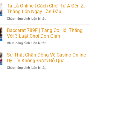
Cụ
Mậu
Tá Lả Online | Cách Chơi Từ A Đến Z,
Hỗ
Binh
Trợ
Thắng Lớn Ngay Lần Đầu
Online
Giúp
Chức năng bình luận bị tắt
ở
Dễ
Bạn
Tá
Dàng
Đánh
Lả
Baccarat 789F | Tăng Cơ Hội Thắng
Hơn
Đâu
Online
Với
Với 3 Luật Chơi Đơn Giản
Thắng
|
3
Đó
Chức năng bình luận bị tắt
ở
Cách
Hướng
Baccarat
Chơi
Dẫn
789F
Sự Thật Chấn Động Về Casino Online
Từ
Cơ
|
A
Uy Tín Không Được Bỏ Qua
Bản
Tăng
Đến
Chức năng bình luận bị tắt
ở
Cơ
Z,
Sự
Hội
Thắng
Thật
Thắng
Lớn
Chấn
Với
Ngay
Động
3
Lần
Về
Luật
Đầu
Casino
Chơi
Online
Đơn
Uy
Giản
Tín
Không
Được
Bỏ
Qua