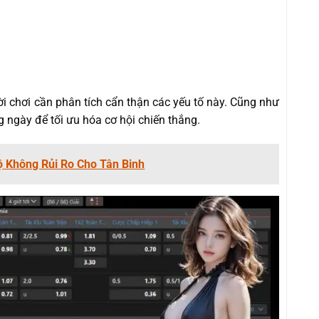
i chơi cần phân tích cẩn thận các yếu tố này. Cũng như
ong ngày để tối ưu hóa cơ hội chiến thắng.
Độ Không Rủi Ro Cho Tân Binh