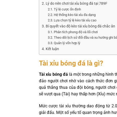
Lý do nên chơi tài xỉu bóng đá tại 789F
Tỷ lệ cược ổn định
Hệ thống kèo tài xỉu đa dạng
Lựa chọn tỷ lệ kèo tài xỉu cao
Bí quyết vào độ kèo tài xỉu bóng đá chắc ăn
Phân tích phong độ và lối chơi
Theo dõi lịch sử đối đầu và xu hướng ghi b
Quản lý vốn hợp lý
Kết luận
Tài xỉu bóng đá là gì?
Tài xỉu bóng đá
là một trong những hình t
đảo người chơi nhờ vào cách thức đơn gi
quả thắng thua của đội bóng, người chơi 
sẽ vượt qua (Tài) hay thấp hơn (Xỉu) mức 
Mức cược tài xỉu thường dao động từ 2.0
giải đấu. Một số yếu tố quan trọng ảnh 