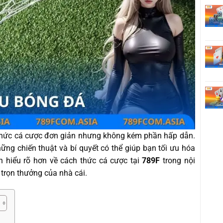
thức cá cược đơn giản nhưng không kém phần hấp dẫn.
ững chiến thuật và bí quyết có thể giúp bạn tối ưu hóa
ạn hiểu rõ hơn về cách thức cá cược tại
789F
trong nội
trọn thưởng của nhà cái.