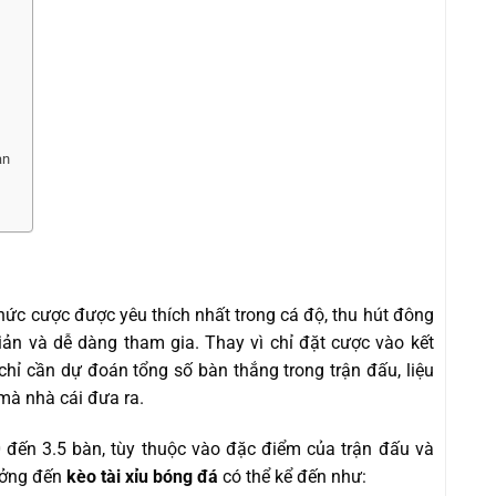
àn
hức cược được yêu thích nhất trong cá độ, thu hút đông
ản và dễ dàng tham gia. Thay vì chỉ đặt cược vào kết
chỉ cần dự đoán tổng số bàn thắng trong trận đấu, liệu
mà nhà cái đưa ra.
 đến 3.5 bàn, tùy thuộc vào đặc điểm của trận đấu và
hưởng đến
kèo tài xỉu bóng đá
có thể kể đến như: