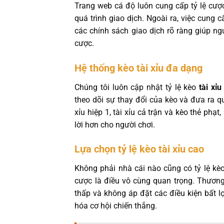
Trang web cá độ luôn cung cấp tỷ lệ cượ
quá trình giao dịch. Ngoài ra, việc cung
các chính sách giao dịch rõ ràng giúp ng
cược.
Hệ thống kèo tài xỉu đa dạng
Chúng tôi luôn cập nhật tỷ lệ kèo
tài xỉ
theo dõi sự thay đổi của kèo và đưa ra qu
xỉu hiệp 1, tài xỉu cả trận và kèo thẻ phạt,
lời hơn cho người chơi.
Lựa chọn tỷ lệ kèo tài xỉu cao
Không phải nhà cái nào cũng có tỷ lệ kèo
cược là điều vô cùng quan trọng. Thương
thấp và không áp đặt các điều kiện bất lợ
hóa cơ hội chiến thắng.