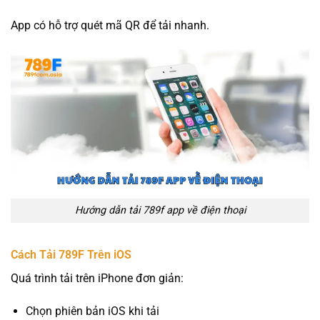
App có hỗ trợ quét mã QR để tải nhanh.
Hướng dẫn tải 789f app về điện thoại
Cách Tải 789F Trên iOS
Quá trình tải trên iPhone đơn giản:
Chọn phiên bản iOS khi tải