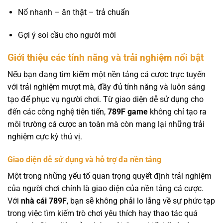
Nổ nhanh – ăn thật – trả chuẩn
Gợi ý soi cầu cho người mới
Giới thiệu các tính năng và trải nghiệm nổi bật
Nếu bạn đang tìm kiếm một nền tảng cá cược trực tuyến
với trải nghiệm mượt mà, đầy đủ tính năng và luôn sáng
tạo để phục vụ người chơi. Từ giao diện dễ sử dụng cho
đến các công nghệ tiên tiến,
789F game
không chỉ tạo ra
môi trường cá cược an toàn mà còn mang lại những trải
nghiệm cực kỳ thú vị.
Giao diện dễ sử dụng và hỗ trợ đa nền tảng
Một trong những yếu tố quan trọng quyết định trải nghiệm
của người chơi chính là giao diện của nền tảng cá cược.
Với
nhà cái 789F
, bạn sẽ không phải lo lắng về sự phức tạp
trong việc tìm kiếm trò chơi yêu thích hay thao tác quá