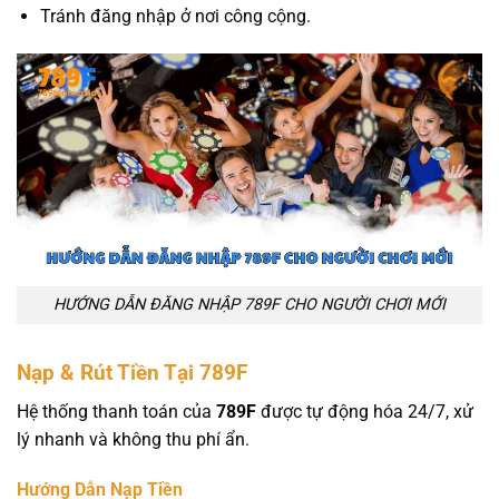
Tránh đăng nhập ở nơi công cộng.
HƯỚNG DẪN ĐĂNG NHẬP 789F CHO NGƯỜI CHƠI MỚI
Nạp & Rút Tiền Tại 789F
Hệ thống thanh toán của
789F
được tự động hóa 24/7, xử
lý nhanh và không thu phí ẩn.
Hướng Dẫn Nạp Tiền