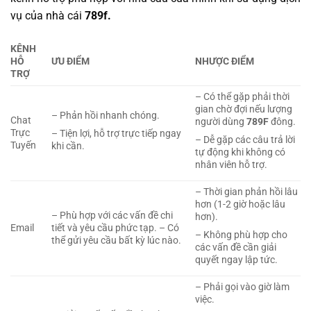
vụ của nhà cái
789f.
KÊNH
HỖ
ƯU ĐIỂM
NHƯỢC ĐIỂM
TRỢ
– Có thể gặp phải thời
gian chờ đợi nếu lượng
– Phản hồi nhanh chóng.
Chat
người dùng
789F
đông.
Trực
– Tiện lợi, hỗ trợ trực tiếp ngay
– Dễ gặp các câu trả lời
Tuyến
khi cần.
tự động khi không có
nhân viên hỗ trợ.
– Thời gian phản hồi lâu
hơn (1-2 giờ hoặc lâu
– Phù hợp với các vấn đề chi
hơn).
Email
tiết và yêu cầu phức tạp. – Có
– Không phù hợp cho
thể gửi yêu cầu bất kỳ lúc nào.
các vấn đề cần giải
quyết ngay lập tức.
– Phải gọi vào giờ làm
việc.