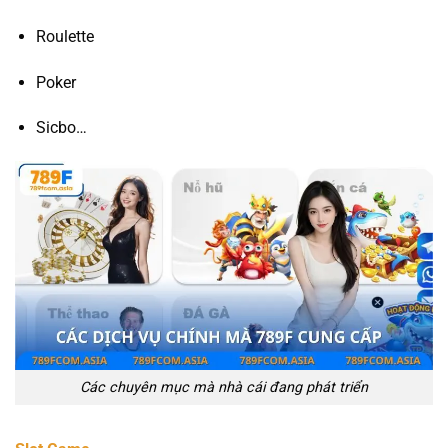
Roulette
Poker
Sicbo…
Các chuyên mục mà nhà cái đang phát triển