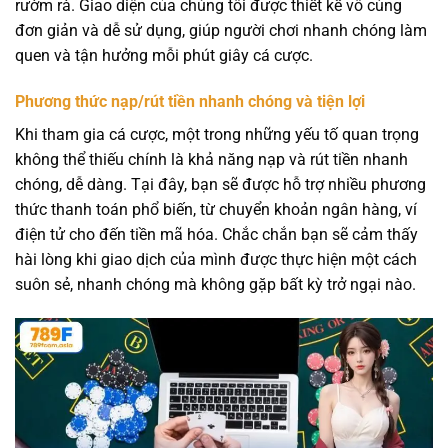
rườm rà. Giao diện của chúng tôi được thiết kế vô cùng
đơn giản và dễ sử dụng, giúp người chơi nhanh chóng làm
quen và tận hưởng mỗi phút giây cá cược.
Phương thức nạp/rút tiền nhanh chóng và tiện lợi
Khi tham gia cá cược, một trong những yếu tố quan trọng
không thể thiếu chính là khả năng nạp và rút tiền nhanh
chóng, dễ dàng. Tại đây, bạn sẽ được hỗ trợ nhiều phương
thức thanh toán phổ biến, từ chuyển khoản ngân hàng, ví
điện tử cho đến tiền mã hóa. Chắc chắn bạn sẽ cảm thấy
hài lòng khi giao dịch của mình được thực hiện một cách
suôn sẻ, nhanh chóng mà không gặp bất kỳ trở ngại nào.