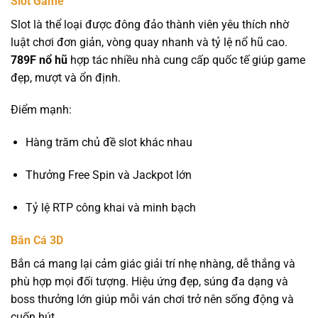
Slot Game
Slot là thể loại được đông đảo thành viên yêu thích nhờ
luật chơi đơn giản, vòng quay nhanh và tỷ lệ nổ hũ cao.
789F nổ hũ
hợp tác nhiều nhà cung cấp quốc tế giúp game
đẹp, mượt và ổn định.
Điểm mạnh:
Hàng trăm chủ đề slot khác nhau
Thưởng Free Spin và Jackpot lớn
Tỷ lệ RTP công khai và minh bạch
Bắn Cá 3D
Bắn cá mang lại cảm giác giải trí nhẹ nhàng, dễ thắng và
phù hợp mọi đối tượng. Hiệu ứng đẹp, súng đa dạng và
boss thưởng lớn giúp mỗi ván chơi trở nên sống động và
cuốn hút.