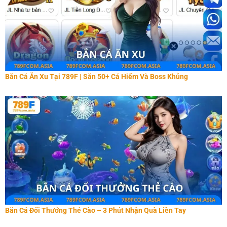
Bắn Cá Ăn Xu Tại 789F | Săn 50+ Cá Hiếm Và Boss Khủng
Bắn Cá Đổi Thưởng Thẻ Cào – 3 Phút Nhận Quà Liền Tay