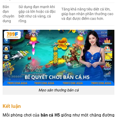
Bắn
Sử dụng đạn mạnh khi
Tăng khả năng tiêu diệt cá lớn,
đạn
gặp cá lớn hoặc cá đặc
giúp bạn nhận phần thưởng cao
chuyên
biệt như cá vàng, cá
và đạt được điểm cao hơn.
dụng
rồng.
Mẹo săn thưởng bắn cá
Kết luận
Mỗi phòng chơi của
bắn cá H5
giống như một chặng đường