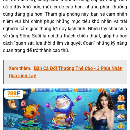
cá ở đây khó hơn, mức cược cao hơn, nhưng phần thưởng
cũng đáng giá hơn. Tham gia phòng này, bạn sẽ cảm nhận
niềm vui khi chinh phục những mục tiêu khó nhằn và trải
nghiệm cảm giác thắng lợi đầy kịch tính. Nhiều tay chơi chia
sẻ rằng Sông Suối là nơi thử thách chiến thuật, giúp họ học
cách “quan sát, lựa thời điểm và quyết đoán” những kỹ năng
quan trọng để trở thành cao thủ.
Xem thêm:
Bắn Cá Đổi Thưởng Thẻ Cào - 3 Phút Nhận
Quà Liền Tay