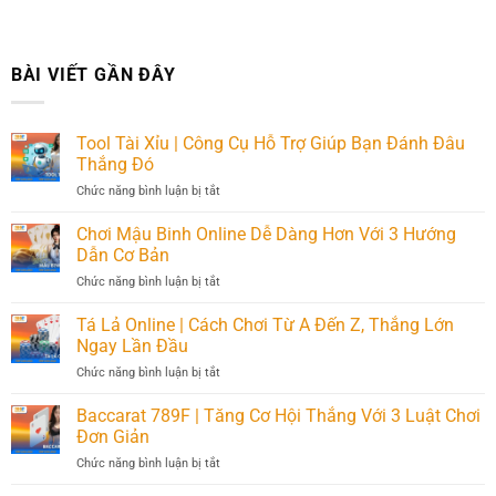
BÀI VIẾT GẦN ĐÂY
Tool Tài Xỉu | Công Cụ Hỗ Trợ Giúp Bạn Đánh Đâu
Thắng Đó
Chức năng bình luận bị tắt
ở
Tool
Tài
Chơi Mậu Binh Online Dễ Dàng Hơn Với 3 Hướng
Xỉu
Dẫn Cơ Bản
|
Chức năng bình luận bị tắt
ở
Công
Chơi
Cụ
Mậu
Tá Lả Online | Cách Chơi Từ A Đến Z, Thắng Lớn
Hỗ
Binh
Trợ
Ngay Lần Đầu
Online
Giúp
Chức năng bình luận bị tắt
ở
Dễ
Bạn
Tá
Dàng
Đánh
Lả
Baccarat 789F | Tăng Cơ Hội Thắng Với 3 Luật Chơi
Hơn
Đâu
Online
Với
Đơn Giản
Thắng
|
3
Đó
Chức năng bình luận bị tắt
ở
Cách
Hướng
Baccarat
Chơi
Dẫn