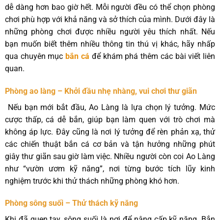
dễ dàng hơn bao giờ hết. Mỗi người đều có thể chọn phòng
chơi phù hợp với khả năng và sở thích của mình. Dưới đây là
những phòng chơi được nhiều người yêu thích nhất. Nếu
bạn muốn biết thêm nhiều thông tin thú vị khác, hãy nhấp
qua chuyên mục
bắn cá
để khám phá thêm các bài viết liên
quan.
Phòng ao làng – Khởi đầu nhẹ nhàng, vui chơi thư giãn
Nếu bạn mới bắt đầu, Ao Làng là lựa chọn lý tưởng. Mức
cược thấp, cá dễ bắn, giúp bạn làm quen với trò chơi mà
không áp lực. Đây cũng là nơi lý tưởng để rèn phản xạ, thử
các chiến thuật bắn cá cơ bản và tận hưởng những phút
giây thư giãn sau giờ làm việc. Nhiều người còn coi Ao Làng
như “vườn ươm kỹ năng”, nơi từng bước tích lũy kinh
nghiệm trước khi thử thách những phòng khó hơn.
Phòng sông suối – Thử thách kỹ năng
Khi đã quen tay, sông suối là nơi để nâng cấp kỹ năng. Bắn