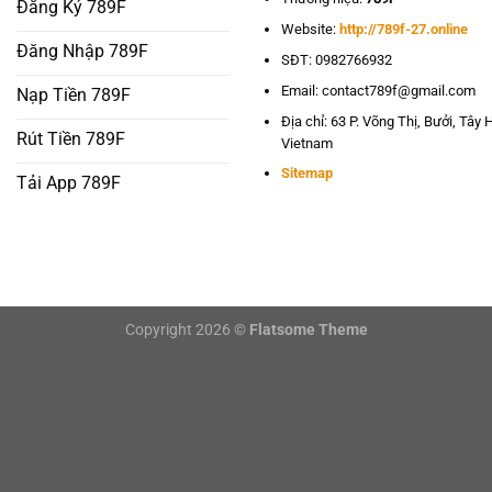
Đăng Ký 789F
Website:
http://789f-27.online
Đăng Nhập 789F
SĐT:
0982766932
Email:
contact789f@gmail.com
Nạp Tiền 789F
Địa chỉ: 63 P. Võng Thị, Bưởi, Tây 
Rút Tiền 789F
Vietnam
Sitemap
Tải App 789F
Copyright 2026 ©
Flatsome Theme